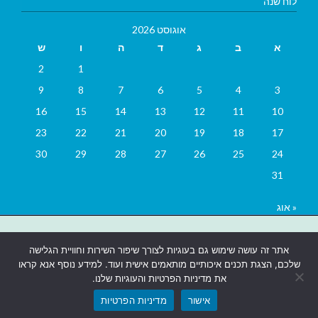
לוח שנה
אוגוסט 2026
א
ב
ג
ד
ה
ו
ש
2
1
9
8
7
6
5
4
3
16
15
14
13
12
11
10
23
22
21
20
19
18
17
30
29
28
27
26
25
24
31
« אוג
בניית אתרים
|
בניית אתרים באר שבע
|
בניית אתרים בבאר שבע
|
קידום
אתר זה עושה שימוש גם בעוגיות לצורך שיפור השירות וחוויית הגלישה
אתרים בבאר שבע
|
שלכם, הצגת תכנים איכותיים מותאמים אישית ועוד. למידע נוסף אנא קראו
את מדיניות הפרטיות והעוגיות שלנו.
אישור
מדיניות הפרטיות