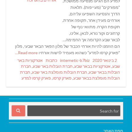
למדע הם הגיעו מנסיעה ממושכת,
"מפורקים" (מעייפות). תלאות
הדרך והנסיעה השפיעו עליהם,
אורחים מעידן אחר, תקופה אחרת,
תקופת הקרח. מתוואי נוף של
קרחונים וקור נורא, לכאן, אלינו,
לבאר שבע הקדומה אך החמימה…
הם הוזמנו להיות אורחי הכבוד של מלון הפאר הבאר שבעי, מלון
"פארק קרסו למדע" כשהוא מעמיד לרשות אורחיו
Read more…
Tags
Categories
Author
Posted
2 בינואר 2020
internetic-b7biz
כתבות
אטרקציות באר
on
שבע
,
אטרקציות בבאר שבע
,
חברת הובלות באר שבע
,
חברת
הובלות בבאר שבע
,
חברת הובלות מומלצת באר שבע
,
חברת
הובלות מומלצת בבאר שבע
,
פארק קרסו
,
פארק קרסו למדע
מפת האתר