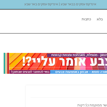
אינדקס עסקים בבאר שבע | אינדקס עסקים באר שבע
בלוג
כתבות
אנחנו מגדילים את הצוות ומחפשים מדריכים ומדריכות, לקייטנת הקיץ! בואו לעבוד איתנו בחינוך החברתי משובי יחדיו, קבוצת מושבים אשר ממוקמת כ5 דקות