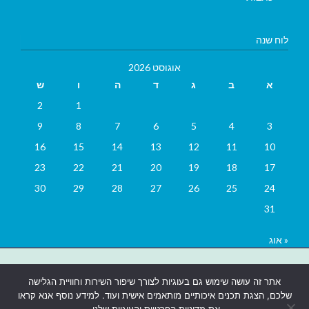
לוח שנה
אוגוסט 2026
א
ב
ג
ד
ה
ו
ש
2
1
9
8
7
6
5
4
3
16
15
14
13
12
11
10
23
22
21
20
19
18
17
30
29
28
27
26
25
24
31
« אוג
בניית אתרים
|
בניית אתרים באר שבע
|
בניית אתרים בבאר שבע
|
קידום
אתר זה עושה שימוש גם בעוגיות לצורך שיפור השירות וחוויית הגלישה
אתרים בבאר שבע
|
שלכם, הצגת תכנים איכותיים מותאמים אישית ועוד. למידע נוסף אנא קראו