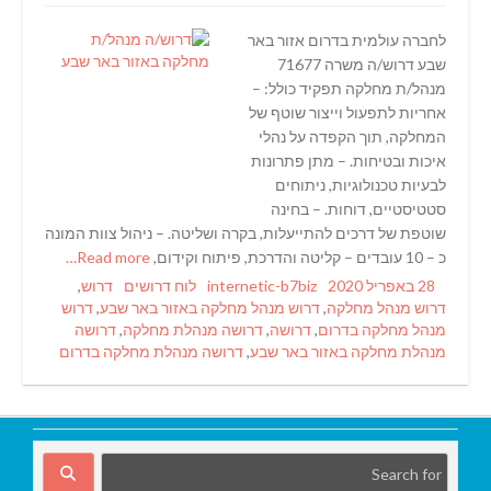
לחברה עולמית בדרום אזור באר
שבע דרוש/ה משרה 71677
מנהל/ת מחלקה תפקיד כולל: –
אחריות לתפעול וייצור שוטף של
המחלקה, תוך הקפדה על נהלי
איכות ובטיחות. – מתן פתרונות
לבעיות טכנולוגיות, ניתוחים
סטטיסטיים, דוחות. – בחינה
שוטפת של דרכים להתייעלות, בקרה ושליטה. – ניהול צוות המונה
כ – 10 עובדים – קליטה והדרכת, פיתוח וקידום,
Read more…
Tags
Categories
Author
Posted
28 באפריל 2020
internetic-b7biz
לוח דרושים
דרוש
,
on
דרוש מנהל מחלקה
,
דרוש מנהל מחלקה באזור באר שבע
,
דרוש
מנהל מחלקה בדרום
,
דרושה
,
דרושה מנהלת מחלקה
,
דרושה
מנהלת מחלקה באזור באר שבע
,
דרושה מנהלת מחלקה בדרום