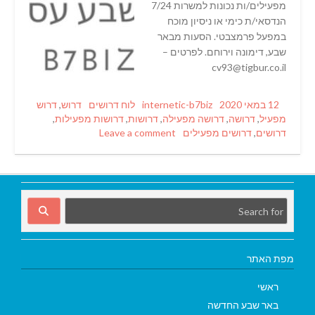
מפעילים/ות נכונות למשרות 7/24
הנדסאי/ת כימי או ניסיון מוכח
במפעל פרמצבטי. הסעות מבאר
שבע, דימונה וירוחם. לפרטים –
cv93@tigbur.co.il
Tags
Categories
Author
Posted
12 במאי 2020
internetic-b7biz
לוח דרושים
דרוש
,
דרוש
on
מפעיל
,
דרושה
,
דרושה מפעילה
,
דרושות
,
דרושות מפעילות
,
דרושים
,
דרושים מפעילים
Leave a comment
מפת האתר
ראשי
באר שבע החדשה