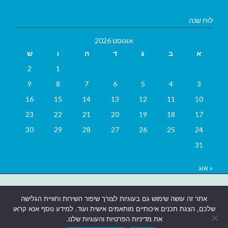
לוח שנה
אוגוסט 2026
א
ב
ג
ד
ה
ו
ש
2
1
9
8
7
6
5
4
3
16
15
14
13
12
11
10
23
22
21
20
19
18
17
30
29
28
27
26
25
24
31
« אוג
בניית אתרים
|
בניית אתרים באר שבע
|
בניית אתרים בבאר שבע
|
קידום
אתר זה עושה שימוש גם בעוגיות לצורך שיפור השירות וחוויית הגלישה
אתרים בבאר שבע
|
שלכם, הצגת תכנים איכותיים מותאמים אישית ועוד. למידע נוסף אנא קראו
את מדיניות הפרטיות והעוגיות שלנו.