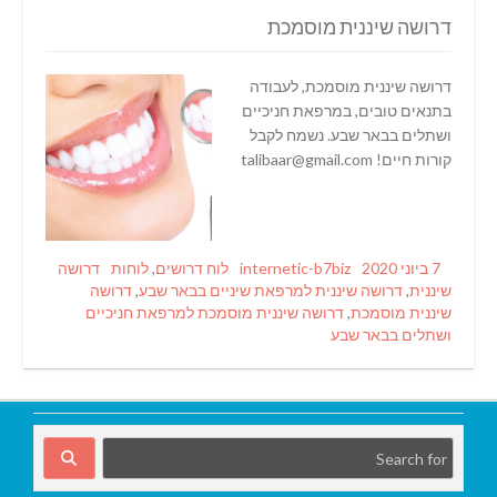
דרושה שיננית מוסמכת
דרושה שיננית מוסמכת, לעבודה
בתנאים טובים, במרפאת חניכיים
ושתלים בבאר שבע. נשמח לקבל
קורות חיים! talibaar@gmail.com
Tags
Categories
Author
Posted
7 ביוני 2020
internetic-b7biz
לוח דרושים
,
לוחות
דרושה
on
שיננית
,
דרושה שיננית למרפאת שיניים בבאר שבע
,
דרושה
שיננית מוסמכת
,
דרושה שיננית מוסמכת למרפאת חניכיים
ושתלים בבאר שבע