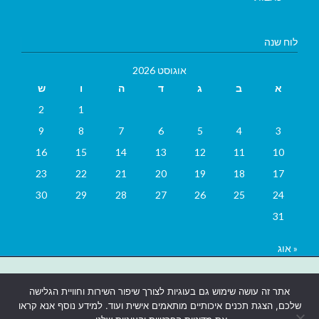
לוח שנה
אוגוסט 2026
א
ב
ג
ד
ה
ו
ש
2
1
9
8
7
6
5
4
3
16
15
14
13
12
11
10
23
22
21
20
19
18
17
30
29
28
27
26
25
24
31
« אוג
בניית אתרים
|
בניית אתרים באר שבע
|
בניית אתרים בבאר שבע
|
קידום
אתר זה עושה שימוש גם בעוגיות לצורך שיפור השירות וחוויית הגלישה
אתרים בבאר שבע
|
שלכם, הצגת תכנים איכותיים מותאמים אישית ועוד. למידע נוסף אנא קראו