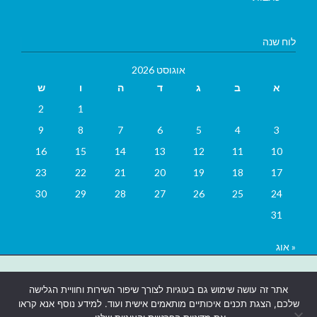
לוח שנה
אוגוסט 2026
א
ב
ג
ד
ה
ו
ש
2
1
9
8
7
6
5
4
3
16
15
14
13
12
11
10
23
22
21
20
19
18
17
30
29
28
27
26
25
24
31
« אוג
בניית אתרים
|
בניית אתרים באר שבע
|
בניית אתרים בבאר שבע
|
קידום
אתר זה עושה שימוש גם בעוגיות לצורך שיפור השירות וחוויית הגלישה
אתרים בבאר שבע
|
שלכם, הצגת תכנים איכותיים מותאמים אישית ועוד. למידע נוסף אנא קראו