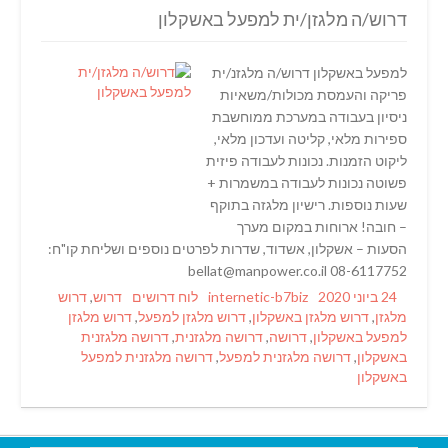
דרוש/ה מלגזן/ית למפעל באשקלון
למפעל באשקלון דרוש/ה מלגזנ/ית
פריקה והעמסת מכולות/משאיות
ניסיון בעבודה במערכת ממוחשבת
ספירות מלאי, קליטה ועדכון מלאי,
ליקוט הזמנות. נכונות לעבודה פיזית
פשוטה נכונות לעבודה במשמרות +
שעות נוספות. רישיון מלגזה בתוקף
– חובה! ארוחות במקום מערך
הסעות – אשקלון, אשדוד, שדרות לפרטים נוספים ושליחת קו"ח:
08-6117752 bellat@manpower.co.il
Tags
Categories
Author
Posted
24 ביוני 2020
internetic-b7biz
לוח דרושים
דרוש
,
דרוש
on
מלגזן
,
דרוש מלגזן באשקלון
,
דרוש מלגזן למפעל
,
דרוש מלגזן
למפעל באשקלון
,
דרושה
,
דרושה מלגזנית
,
דרושה מלגזנית
באשקלון
,
דרושה מלגזנית למפעל
,
דרושה מלגזנית למפעל
באשקלון