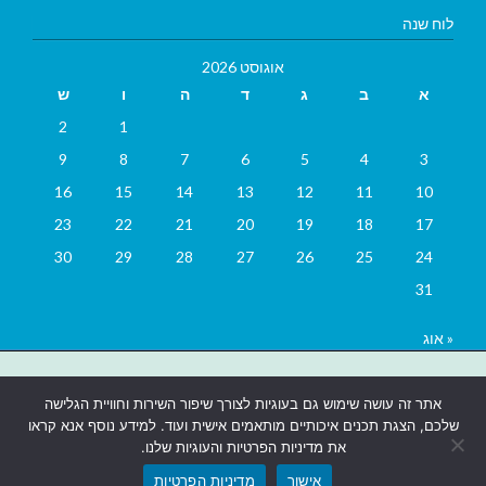
לוח שנה
אוגוסט 2026
א
ב
ג
ד
ה
ו
ש
2
1
9
8
7
6
5
4
3
16
15
14
13
12
11
10
23
22
21
20
19
18
17
30
29
28
27
26
25
24
31
« אוג
בניית אתרים
|
בניית אתרים באר שבע
|
בניית אתרים בבאר שבע
|
קידום
אתר זה עושה שימוש גם בעוגיות לצורך שיפור השירות וחוויית הגלישה
אתרים בבאר שבע
|
שלכם, הצגת תכנים איכותיים מותאמים אישית ועוד. למידע נוסף אנא קראו
את מדיניות הפרטיות והעוגיות שלנו.
אישור
מדיניות הפרטיות