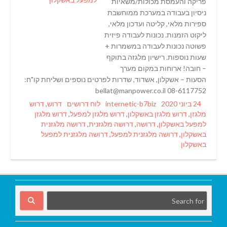
פריקה והעמסת מכולות/משאיות
ניסיון בעבודה במערכת ממוחשבת
ספירות מלאי, קליטה ועדכון מלאי,
ליקוט הזמנות. נכונות לעבודה פיזית
פשוטה נכונות לעבודה במשמרות +
שעות נוספות. רישיון מלגזה בתוקף
– חובה! ארוחות במקום מערך
הסעות – אשקלון, אשדוד, שדרות לפרטים נוספים ושליחת קו"ח:
08-6117752 bellat@manpower.co.il
Tags
Categories
Author
Posted
24 ביוני 2020
internetic-b7biz
לוח דרושים
דרוש
,
דרוש
on
מלגזן
,
דרוש מלגזן באשקלון
,
דרוש מלגזן למפעל
,
דרוש מלגזן
למפעל באשקלון
,
דרושה
,
דרושה מלגזנית
,
דרושה מלגזנית
באשקלון
,
דרושה מלגזנית למפעל
,
דרושה מלגזנית למפעל
באשקלון