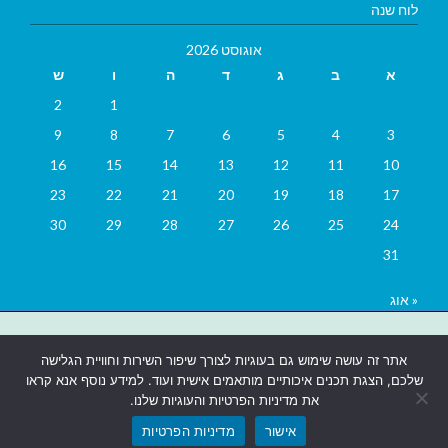
לוח שנה
אוגוסט 2026
א
ב
ג
ד
ה
ו
ש
2
1
9
8
7
6
5
4
3
16
15
14
13
12
11
10
23
22
21
20
19
18
17
30
29
28
27
26
25
24
31
« אוג
בניית אתרים
|
בניית אתרים באר שבע
|
בניית אתרים בבאר שבע
|
קידום
אתר זה עושה שימוש גם בעוגיות לצורך שיפור השירות וחוויית הגלישה
אתרים בבאר שבע
|
שלכם, הצגת תכנים איכותיים מותאמים אישית ועוד. למידע נוסף אנא קראו
את מדיניות הפרטיות והעוגיות שלנו.
אישור
מדיניות הפרטיות