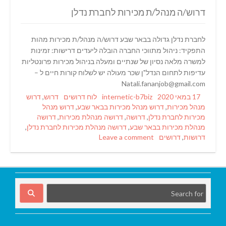
דרוש/ה מנהל/ת מכירות לחברת נדלן
לחברת נדלן גדולה בבאר שבע דרוש/ה מנהל/ת מכירות מהות
התפקיד: ניהול מתווכי החברה הובלה ליעדים דרישות: זמינות
למשרה מלאה נסיון של שנתיים ומעלה בניהול מכירות פרונטליות
עדיפות לתחום הנדל"ן שכר מעולה יש לשלוח קורות חיים ל –
Natali.fananjob@gmail.com
Tags
Categories
Author
Posted
17 במאי 2020
internetic-b7biz
לוח דרושים
דרוש
,
דרוש
on
מנהל מכירות
,
דרוש מנהל מכירות בבאר שבע
,
דרוש מנהל
מכירות לחברת נדלן
,
דרושה
,
דרושה מנהלת מכירות
,
דרושה
מנהלת מכירות בבאר שבע
,
דרושה מנהלת מכירות לחברת נדלן
,
דרושות
,
דרושים
Leave a comment