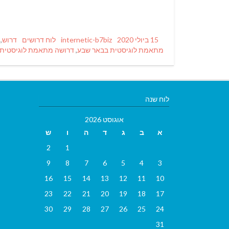
Tags
Categories
Author
Posted
15 ביולי 2020
internetic-b7biz
לוח דרושים
דרוש
,
on
מתאמת לוגיסטית בבאר שבע
,
דרושה מתאמת לוגיסטית 
לוח שנה
אוגוסט 2026
א
ב
ג
ד
ה
ו
ש
2
1
9
8
7
6
5
4
3
16
15
14
13
12
11
10
23
22
21
20
19
18
17
30
29
28
27
26
25
24
31