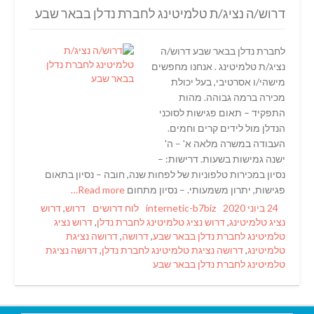
דרוש/ה נציג/ת טלמיטינג לחברת נדלן בבאר שבע
לחברת נדלן בבאר שבע דרוש/ה
נציג/ת טלמיטינג . אנחנו מחפשים
מישהי/ו אסרטיבי, בעל יכולת
מכירה ברמה גבוהה. מהות
התפקיד – תאום פגישות לסוכני
הנדלן מול לידים קרים וחמים.
העבודה במשרה מלאה א' – ה'
ישנה גמישות בשעות. דרישות: –
נסיון במכירות טלפוניות של לפחות שנה, חובה – נסיון בתאום
פגישות, יתרון משמעותי. – נסיון מתחום
Read more…
Tags
Categories
Author
Posted
24 ביוני 2020
internetic-b7biz
לוח דרושים
דרוש
,
דרוש
on
נציג טלמיטינג
,
דרוש נציג טלמיטינג לחברת נדלן
,
דרוש נציג
טלמיטינג לחברת נדלן בבאר שבע
,
דרושה
,
דרושה נציגת
טלמיטינג
,
דרושה נציגת טלמיטינג לחברת נדלן
,
דרושה נציגת
טלמיטינג לחברת נדלן בבאר שבע