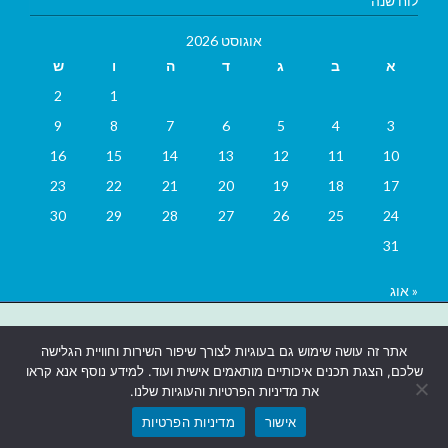
לוח שנה
אוגוסט 2026
א
ב
ג
ד
ה
ו
ש
2
1
9
8
7
6
5
4
3
16
15
14
13
12
11
10
23
22
21
20
19
18
17
30
29
28
27
26
25
24
31
« אוג
בניית אתרים
|
בניית אתרים באר שבע
|
בניית אתרים בבאר שבע
|
קידום
אתר זה עושה שימוש גם בעוגיות לצורך שיפור השירות וחוויית הגלישה
אתרים בבאר שבע
|
שלכם, הצגת תכנים איכותיים מותאמים אישית ועוד. למידע נוסף אנא קראו
את מדיניות הפרטיות והעוגיות שלנו.
אישור
מדיניות הפרטיות