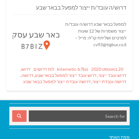
דרוש/ה עובד/ת ייצור למפעל בבאר שבע
למפעל בבאר שבע דרוש/ה עובד/ת
ייצור משמרות של 12 שעות
לפרטים ושליחת קו"ח: מייל –
cv93@tigbur.co.il
Tags
Categories
Author
Posted
20 באוגוסט 2020
internetic-b7biz
לוח דרושים
דרוש
,
on
דרוש עובד ייצור
,
דרוש עובד ייצור למפעל בבאר שבע
,
דרושה
,
דרושה עובדת ייצור
,
דרושה עובדת ייצור למפעל בבאר שבע
מפת האתר