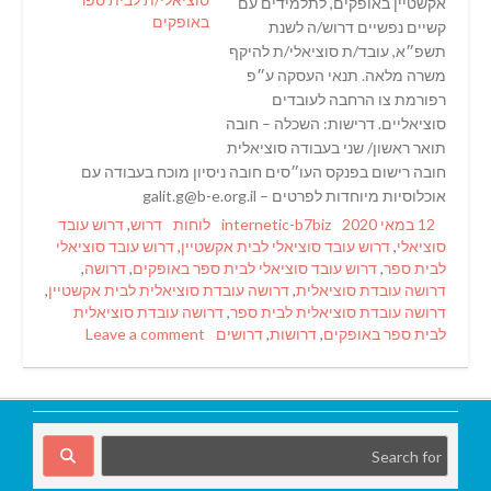
אקשטיין באופקים, לתלמידים עם
קשיים נפשיים דרוש/ה לשנת
תשפ״א, עובד/ת סוציאלי/ת להיקף
משרה מלאה. תנאי העסקה ע״פ
רפורמת צו הרחבה לעובדים
סוציאליים. דרישות: השכלה – חובה
תואר ראשון/ שני בעבודה סוציאלית
חובה רישום בפנקס העו״סים חובה ניסיון מוכח בעבודה עם
אוכלוסיות מיוחדות לפרטים – galit.g@b-e.org.il
Tags
Categories
Author
Posted
12 במאי 2020
internetic-b7biz
לוחות
דרוש
,
דרוש עובד
on
סוציאלי
,
דרוש עובד סוציאלי לבית אקשטיין
,
דרוש עובד סוציאלי
לבית ספר
,
דרוש עובד סוציאלי לבית ספר באופקים
,
דרושה
,
דרושה עובדת סוציאלית
,
דרושה עובדת סוציאלית לבית אקשטיין
,
דרושה עובדת סוציאלית לבית ספר
,
דרושה עובדת סוציאלית
לבית ספר באופקים
,
דרושות
,
דרושים
Leave a comment