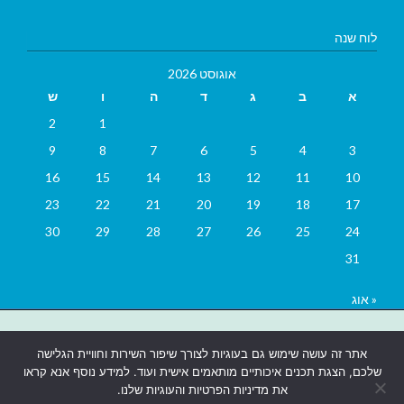
לוח שנה
אוגוסט 2026
א
ב
ג
ד
ה
ו
ש
2
1
9
8
7
6
5
4
3
16
15
14
13
12
11
10
23
22
21
20
19
18
17
30
29
28
27
26
25
24
31
« אוג
בניית אתרים
|
בניית אתרים באר שבע
|
בניית אתרים בבאר שבע
|
קידום
אתר זה עושה שימוש גם בעוגיות לצורך שיפור השירות וחוויית הגלישה
אתרים בבאר שבע
|
שלכם, הצגת תכנים איכותיים מותאמים אישית ועוד. למידע נוסף אנא קראו
את מדיניות הפרטיות והעוגיות שלנו.