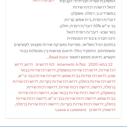
המשלבת עשייה חברתית? לקבוצת
דנאל דרוש/ה רכז/ת שירות
במשרדינו ב: רמלה, אשקלון-
דובר/ת רוסית, בית שמש, קריות,
בני עי"ש 50% דובר/ת רוסית, חולון,
באר שבע- דובר/ת רוסית דנאל
הינה חברה ציבורית המומחית
בתחום הגיל השלישי, מסייעת ומעניקה שירות מקצועי לקשישים
ומשפחתם. התפקיד כולל: תיאום פגישות בין מטפלות בבתי
הקשיש, תיאום מפגש ראשוני
Read more…
Tags
Categories
Author
Posted
12 במאי 2020
internetic-b7biz
לוח דרושים
דרוש
,
דרוש
on
רכז שירות
,
דרוש רכז שירות באשקלון
,
דרוש רכז שירות בבאר
שבע
,
דרוש רכז שירות בבית שמש
,
דרוש רכז שירות בבני עי''ש
,
דרוש רכז שירות בחולון
,
דרוש רכז שירות בקריות
,
דרוש רכז שירות
ברמלה
,
דרושה
,
דרושה רכזת שירות
,
דרושה רכזת שירות
באשקלון
,
דרושה רכזת שירות בבאר שבע
,
דרושה רכזת שירות
בבית שמש
,
דרושה רכזת שירות בבני עי''ש
,
דרושה רכזת שירות
בחולון
,
דרושה רכזת שירות בקריות
,
דרושה רכזת שירות ברמלה
,
דרושות
,
דרושים
Leave a comment