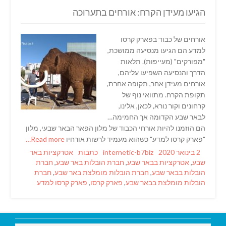
הגיעו מעידן הקרח: אורחים בתערוכה
אורחים של כבוד בפארק קרסו
למדע הם הגיעו מנסיעה ממושכת,
"מפורקים" (מעייפות). תלאות
הדרך והנסיעה השפיעו עליהם,
אורחים מעידן אחר, תקופה אחרת,
תקופת הקרח. מתוואי נוף של
קרחונים וקור נורא, לכאן, אלינו,
לבאר שבע הקדומה אך החמימה…
הם הוזמנו להיות אורחי הכבוד של מלון הפאר הבאר שבעי, מלון
"פארק קרסו למדע" כשהוא מעמיד לרשות אורחיו
Read more…
Tags
Categories
Author
Posted
2 בינואר 2020
internetic-b7biz
כתבות
אטרקציות באר
on
שבע
,
אטרקציות בבאר שבע
,
חברת הובלות באר שבע
,
חברת
הובלות בבאר שבע
,
חברת הובלות מומלצת באר שבע
,
חברת
הובלות מומלצת בבאר שבע
,
פארק קרסו
,
פארק קרסו למדע