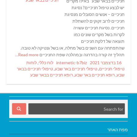
חניכיים בבאר שבע באילו מקרים
יש לבצע טיפול חניכיים? נסיגת
חניכיים – אנשים הסובלים מנסיגת
חניכיים לרוב זקוקים להשתלת
חניכיים. נסיגת חניכיים עשויה
לקרות בשל מקרים שונים כמו
תוצאה של דלקת חניכיים
שהתפתחה עם השנים בשל מחלה, או בשל גנטיקה לא טובה.
תהליך זה קורה בהדרגה ובמהלכה שפת החניכיים
Read more…
Tags
Categories
Author
Posted
16 בדצמבר 2021
internetic-b7biz
לוח כללי
,
לוחות
on
טיפולי חניכיים
,
טיפולי חניכיים באר שבע
,
טיפולי חניכיים בבאר
שבע
,
רופא חניכיים באר שבע
,
רופא חניכיים בבאר שבע
מפת האתר