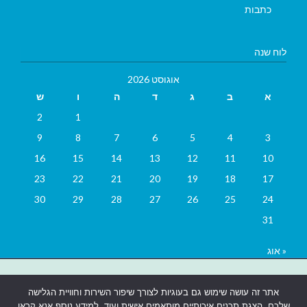
כתבות
לוח שנה
אוגוסט 2026
א
ב
ג
ד
ה
ו
ש
2
1
9
8
7
6
5
4
3
16
15
14
13
12
11
10
23
22
21
20
19
18
17
30
29
28
27
26
25
24
31
« אוג
בניית אתרים
|
בניית אתרים באר שבע
|
בניית אתרים בבאר שבע
|
קידום
אתר זה עושה שימוש גם בעוגיות לצורך שיפור השירות וחוויית הגלישה
אתרים בבאר שבע
|
שלכם, הצגת תכנים איכותיים מותאמים אישית ועוד. למידע נוסף אנא קראו