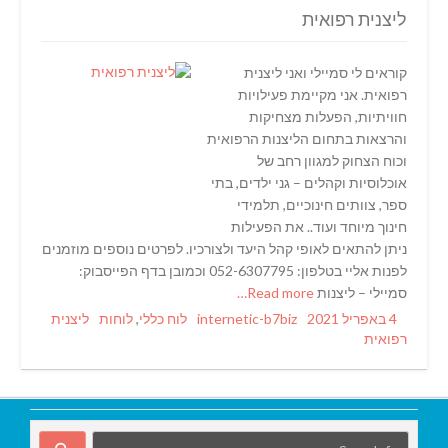
ליצנית רפואית
קוראים לי סמיילי ואני ליצנית
רפואית. אני מקיימת פעילויות
חוויתיות, הפעלות מצחיקות
והרצאות בתחום הליצנות הרפואית
וכוח הצחוק למגוון רחב של
אוכלוסיות וקהלים – גני ילדים, בתי
ספר, צוותים חינוכיים, תלמידי
חינוך מיוחד ועוד.. את הפעילות
ניתן להתאים לאופי קהל היעד ולצורכיו. לפרטים נוספים מוזמנים
לפנות אליי בטלפון: 052-6307795 וכמובן בדף הפייסבוק:
סמיילי – ליצנות
Read more…
Tags
Categories
Author
Posted
4 באפריל 2021
internetic-b7biz
לוח כללי
,
לוחות
ליצנית
on
רפואית