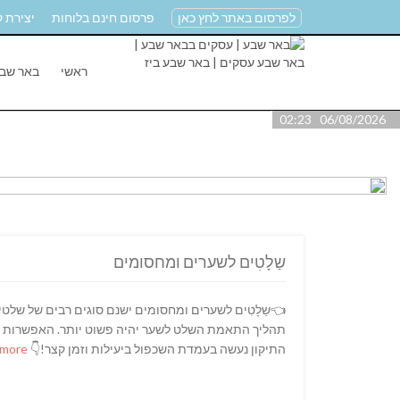
לפרסום באתר לחץ כאן
פרסום חינם בלוחות
יצירת 
ראשי
באר שב
06/08/2026 02:23
שַלָטִים לשערים ומחסומים
👈שַלָטִים לשערים ומחסומים ישנם סוגים רבים של שלט
תהליך התאמת השלט לשער יהיה פשוט יותר. האפשרות השנ
התיקון נעשה בעמדת השכפול ביעילות וזמן קצר!👇
Read more…