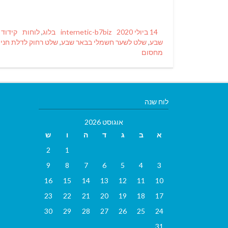
Tags
Categories
Author
Posted
14 ביולי 2020
internetic-b7biz
בלוג
,
לוחות
קידוד 
on
שבע
,
שלט לשער חשמלי בבאר שבע
,
שלט רחוק לדלת חני
מחסום
לוח שנה
אוגוסט 2026
א
ב
ג
ד
ה
ו
ש
2
1
9
8
7
6
5
4
3
16
15
14
13
12
11
10
23
22
21
20
19
18
17
30
29
28
27
26
25
24
31