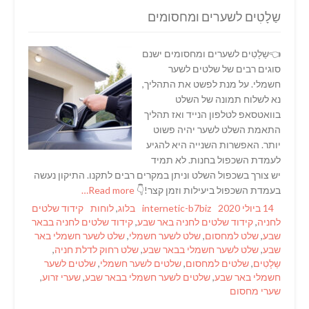
שַלָטִים לשערים ומחסומים
👈שַלָטִים לשערים ומחסומים ישנם
סוגים רבים של שלטים לשער
חשמלי. על מנת לפשט את התהליך,
נא לשלוח תמונה של השלט
בוואטסאפ לטלפון הנייד ואז תהליך
התאמת השלט לשער יהיה פשוט
יותר. האפשרות השנייה היא להגיע
לעמדת השכפול בחנות. לא תמיד
יש צורך בשכפול השלט וניתן במקרים רבים לתקנו. התיקון נעשה
בעמדת השכפול ביעילות וזמן קצר!👇
Read more…
Tags
Categories
Author
Posted
14 ביולי 2020
internetic-b7biz
בלוג
,
לוחות
קידוד שלטים
on
לחניה
,
קידוד שלטים לחניה באר שבע
,
קידוד שלטים לחניה בבאר
שבע
,
שלט למחסום
,
שלט לשער חשמלי
,
שלט לשער חשמלי באר
שבע
,
שלט לשער חשמלי בבאר שבע
,
שלט רחוק לדלת חניה
,
שַלָטִים
,
שלטים למחסום
,
שלטים לשער חשמלי
,
שלטים לשער
חשמלי באר שבע
,
שלטים לשער חשמלי בבאר שבע
,
שערי זרוע
,
שערי מחסום