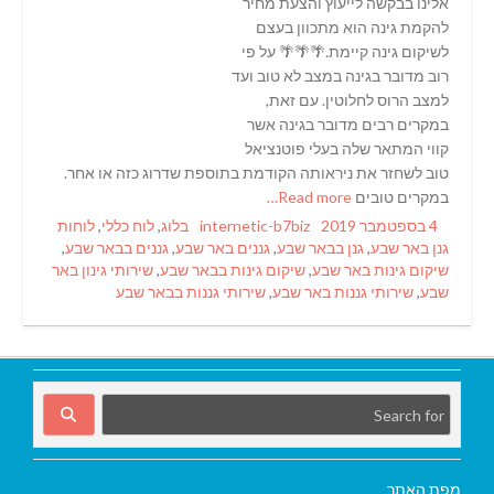
אלינו בבקשה לייעוץ והצעת מחיר
להקמת גינה הוא מתכוון בעצם
לשיקום גינה קיימת.🌴🌴🌴 על פי
רוב מדובר בגינה במצב לא טוב ועד
למצב הרוס לחלוטין. עם זאת,
במקרים רבים מדובר בגינה אשר
קווי המתאר שלה בעלי פוטנציאל
טוב לשחזר את ניראותה הקודמת בתוספת שדרוג כזה או אחר.
במקרים טובים
Read more…
Tags
Categories
Author
Posted
4 בספטמבר 2019
internetic-b7biz
בלוג
,
לוח כללי
,
לוחות
on
גנן באר שבע
,
גנן בבאר שבע
,
גננים באר שבע
,
גננים בבאר שבע
,
שיקום גינות באר שבע
,
שיקום גינות בבאר שבע
,
שירותי גינון באר
שבע
,
שירותי גננות באר שבע
,
שירותי גננות בבאר שבע
מפת האתר