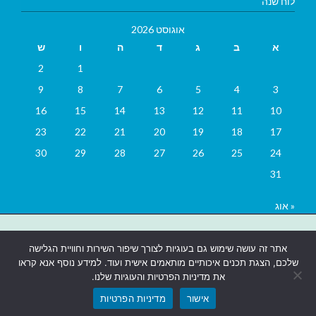
לוח שנה
אוגוסט 2026
א
ב
ג
ד
ה
ו
ש
2
1
9
8
7
6
5
4
3
16
15
14
13
12
11
10
23
22
21
20
19
18
17
30
29
28
27
26
25
24
31
« אוג
בניית אתרים
|
בניית אתרים באר שבע
|
בניית אתרים בבאר שבע
|
קידום
אתר זה עושה שימוש גם בעוגיות לצורך שיפור השירות וחוויית הגלישה
אתרים בבאר שבע
|
שלכם, הצגת תכנים איכותיים מותאמים אישית ועוד. למידע נוסף אנא קראו
את מדיניות הפרטיות והעוגיות שלנו.
אישור
מדיניות הפרטיות