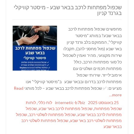
שכפול מפתחות לרכב בבאר שבע – מיסטר קוויקלי
בגרנד קניון
מחפשים שכפול מפתחות לרכב
בבאר שבע? במותג "מיסטר
קוויקלי", הממוקם בלב גרנד קניון
באר שבע (מול מחסני להב), תקבלו
שירות מקצועי, מהיר ואמין לשכפול
כל סוגי מפתחות הרכב, כולל
מפתחות חכמים ושלטים עם
אימובילייזר. שירותי שכפול
מפתחות לרכב בדרום ובבאר שבע ב"מיסטר קוויקלי" אנו
מציעים: ✅ שכפול מפתחות לרכב בבאר שבע – לכל מותגי
Read
more…
Tags
Categories
Author
Posted
25 באוגוסט 2025
internetic-b7biz
לוח כללי
,
לוחות
on
שכפול מפתחות
,
שכפול מפתחות לרכב באר שבע
,
שכפול
מפתחות לרכב בבאר שבע
,
שכפול מפתחות לשלטי רכב
,
שכפול
מפתחות לשלטי רכב באר שבע
,
שכפול מפתחות לשלטי רכב
בבאר שבע