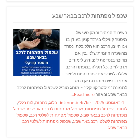
שכפול מפתחות לרכב בבאר שבע
השירות המהיר והמקצועי של
מיסטר קוויקלי בגרנד קניון בעידן בו
אנו חיים, הרכב הוא חלק בלתי נפרד
מהשגרה היומית שלנו. בין אם
מדובר בנסיעות לעבודה, לימודים
או בילויים, כל תקלה במפתח הרכב
עלולה לשבש את שגרת היום וליצור
עוגמת נפש מיותרת. כאן נכנס
לתמונה "מיסטר קוויקלי" – מותג מוביל לשכפול מפתחות לרכב
בבאר שבע ובאזור
Read more…
Categories
Author
Posted
4 באוגוסט 2025
internetic-b7biz
בלוג
,
כתבות
,
לוח כללי
,
Tags
on
לוחות
שכפול מפתחות
,
שכפול מפתחות לרכב באר שבע
,
שכפול
מפתחות לרכב בבאר שבע
,
שכפול מפתחות לשלטי רכב
,
שכפול
מפתחות לשלטי רכב באר שבע
,
שכפול מפתחות לשלטי רכב
בבאר שבע