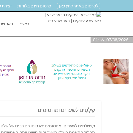
לפרסום באתר לחץ כאן
פרסום חינם בלוחות
יצירת 
ראשי
באר שב
07/08/2026 04:16
שַלָטִים לשערים ומחסומים
👈שַלָטִים לשערים ומחסומים ישנם סוגים רבים של שלט
תהליך התאמת השלט לשער יהיה פשוט יותר. האפשרות השנ