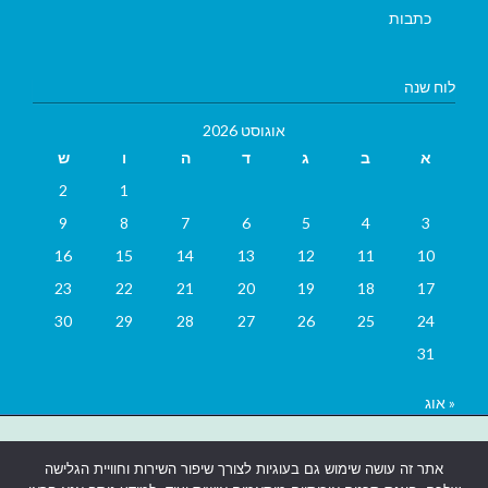
כתבות
לוח שנה
אוגוסט 2026
א
ב
ג
ד
ה
ו
ש
2
1
9
8
7
6
5
4
3
16
15
14
13
12
11
10
23
22
21
20
19
18
17
30
29
28
27
26
25
24
31
« אוג
בניית אתרים
|
בניית אתרים באר שבע
|
בניית אתרים בבאר שבע
|
קידום
אתר זה עושה שימוש גם בעוגיות לצורך שיפור השירות וחוויית הגלישה
אתרים בבאר שבע
|