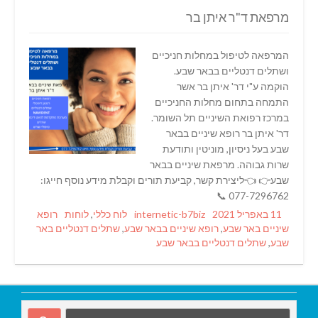
מרפאת ד"ר איתן בר
המרפאה לטיפול במחלות חניכיים
ושתלים דנטליים בבאר שבע.
הוקמה ע"י דר' איתן בר אשר
התמחה בתחום מחלות החניכיים
במרכז רפואת השיניים תל השומר.
דר' איתן בר רופא שיניים בבאר
שבע בעל ניסיון, מוניטין ותודעת
שרות גבוהה. מרפאת שיניים בבאר
שבע👉 👈ליצירת קשר, קביעת תורים וקבלת מידע נוסף חייגו:
077-7296762 📞
Tags
Categories
Author
Posted
11 באפריל 2021
internetic-b7biz
לוח כללי
,
לוחות
רופא
on
שיניים באר שבע
,
רופא שיניים בבאר שבע
,
שתלים דנטליים באר
שבע
,
שתלים דנטליים בבאר שבע