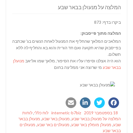
המלצה על מנעולן בבאר שבע
ביקרו בדף: 873
המלצה מתוך פייסבוק:
המלאכים המלאך שהחליף את המנעול לאחת הנשים בג' שכתבה
בפייסבוק שהיא תקועה ואם חד הורית והוא בא והחליף לה ללא
תשלום.
הוא היה אצלנו וסיפרו עליו את הסיפור, מלאך שמו אליאב
מנועלן
בבאר שבע
מי שרוצה אני ממליצה בחום
Tags
Categories
Author
Posted
18 בספטמבר 2019
internetic-b7biz
לוח כללי
,
לוחות
on
המלצה על מנעולן בבאר שבע
,
מנעולן באר שבע
,
מנעולן בבאר
שבע
,
מנעולן מומלץ באר שבע
,
מנעולנים באר שבע
,
מנעולנים
בבאר שבע