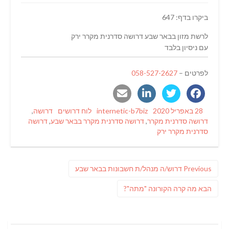
ביקרו בדף: 647
לרשת מזון בבאר שבע דרושה סדרנית מקרר ירק
עם ניסיון בלבד
לפרטים –
058-527-2627
Tags
Categories
Author
Posted
28 באפריל 2020
internetic-b7biz
לוח דרושים
דרושה
,
on
דרושה סדרנית מקרר
,
דרושה סדרנית מקרר בבאר שבע
,
דרושה
סדרנית מקרר ירק
ניווט
Previous
Previous
דרוש/ה מנהל/ת חשבונות בבאר שבע
post:
פוסט
הבא
מה קרה הקורונה "מתה"?
הבא: