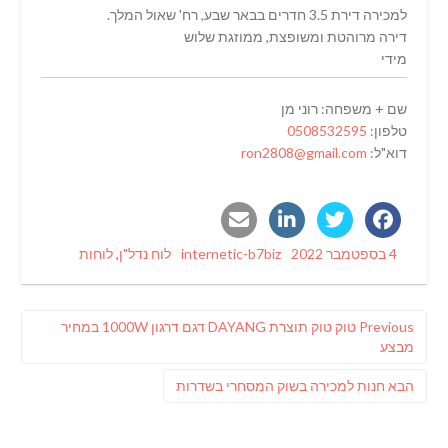
למכירה דירת 3.5 חדרים בבאר שבע, רח' שאול המלך.
דירה מרוהטת ומשופצת, ממוזגת שלוש
מידי
שם + משפחה: רוני מן
טלפון:
0508532595
דוא"ל:
ron2808@gmail.com
Categories
Author
Posted
4 בספטמבר 2022
internetic-b7biz
לוח נדל"ן
,
לוחות
on
ניווט
Previous
Previous
טוק טוק תוצרת DAYANG דגם דרגון 1000W במחיר
post:
מבצע
פוסט
הבא
חנות למכירה בשוק המסחרי בשדרות
הבא: