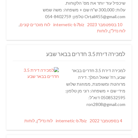
שיכפיל עוד יותר את מס’ הלקוחות.
עלות: 300,000 ש"ח שם + משפחה: משה שמש
Ortali455@gmail.com טלפון: 054-8402759
Categories
Author
Posted
10 בספטמבר 2023
internetic-b7biz
לוח מוכרים קונים
,
on
לוח נדל"ן
,
לוחות
למכירה דירת 3.5 חדרים בבאר שבע
למכירה דירת 3.5 חדרים בבאר
שבע, רח' שאול המלך. דירה
מרוהטת ומשופצת, ממוזגת שלוש
מידי שם + משפחה: רוני מן טלפון:
0508532595 דוא"ל:
ron2808@gmail.com
Categories
Author
Posted
4 בספטמבר 2022
internetic-b7biz
לוח נדל"ן
,
לוחות
on