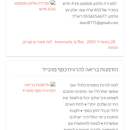
למכירה טלפון סמסונג A16 חדש
במכיר של 650 ש"ח שם: אלון עץ
טלפון: 0536256677 דוא"ל:
ziwn8771@gmail.com
Categories
Author
Posted
28 באפריל 2025
internetic-b7biz
לוח מוכרים קונים
,
on
לוחות
הזדמנות בריאה להרוויח כסף מהנייד
למה להיות בסטרס כלכלי אם
אפשר אחרת?! אני מזמינה אתכם
לשמוע איך אתם יכולים לשפר את
החיים שלכם יותר! ♦️ לתת חוגים
לילדים בלי לחץ כספי ♦️ לקנות
מתנות בימי הולדת כי יש לכם
אפשרות ♦️ לצאת לחופשות עם
המשפחה ולצבור חוויות ♦️ לעשות