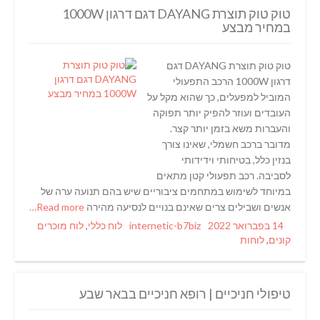
טוק טוק תוצרת DAYANG דגם דרגון 1000W
במחיר מבצע
טוק טוק תוצרת DAYANG דגם
דרגון 1000W הרכב התפעולי
המוביל למפעלים, כך שהוא מקל על
העובדים ועוזר להפיק יותר תפוקה
והעברות משא בזמן יותר קצר.
מדובר ברכב חשמלי, שאינו צורך
בנזין כלל, בטיחותי וידידותי
לסביבה. רכב תפעולי קטן מתאים
במיוחד לשימוש במתחמים ציבוריים שיש בהם תנועה ערה של
אנשים ושבילים צרים שאינם בנויים לנסיעה מהירה
Read more…
Categories
Author
Posted
14 בפברואר 2022
internetic-b7biz
לוח כללי
,
לוח מוכרים
on
קונים
,
לוחות
טיפולי חניכיים | רופא חניכיים בבאר שבע