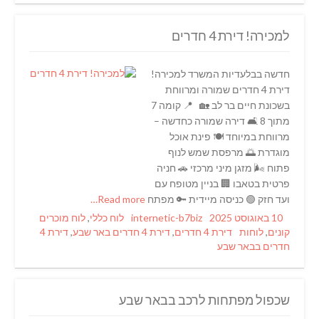
למכירה! דירת 4 חדרים
חדשה בבלעדיות המשרד למכירה!
דירת 4 חדרים שמורה ומרווחת
בשכונת חיים בר לב 🏡 📍 קומה 7
מתוך 8 🛋️ דירה שמורה כחדשה –
מרווחת במיוחד 🍽️ פינת אוכל
מוגדרת 🌅 מרפסת שמש לנוף
פתוח 🌬️ מזגן מיני מרכזי 🚗 חניה
פרטית בטאבו 🏢 בניין מטופח עם
ועד חזק 🟢 כניסה מיידית 🔑 מפתח
Read more…
Categories
Author
Posted
10 באוגוסט 2025
internetic-b7biz
לוח כללי
,
לוח מוכרים
Tags
on
קונים
,
לוחות
דירת 4 חדרים
,
דירת 4 חדרים באר שבע
,
דירת 4
חדרים בבאר שבע
שכפול מפתחות לרכב בבאר שבע