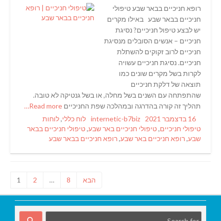
רופא חניכיים בבאר שבע טיפולי
חניכיים בבאר שבע באילו מקרים
יש לבצע טיפול חניכיים? נסיגת
חניכיים – אנשים הסובלים מנסיגת
חניכיים לרוב זקוקים להשתלת
חניכיים. נסיגת חניכיים עשויה
לקרות בשל מקרים שונים כמו
תוצאה של דלקת חניכיים
שהתפתחה עם השנים בשל מחלה, או בשל גנטיקה לא טובה.
תהליך זה קורה בהדרגה ובמהלכה שפת החניכיים
Read more…
Tags
Categories
Author
Posted
16 בדצמבר 2021
internetic-b7biz
לוח כללי
,
לוחות
on
טיפולי חניכיים
,
טיפולי חניכיים באר שבע
,
טיפולי חניכיים בבאר
שבע
,
רופא חניכיים באר שבע
,
רופא חניכיים בבאר שבע
Posts
pagination
הבא
8
…
2
1