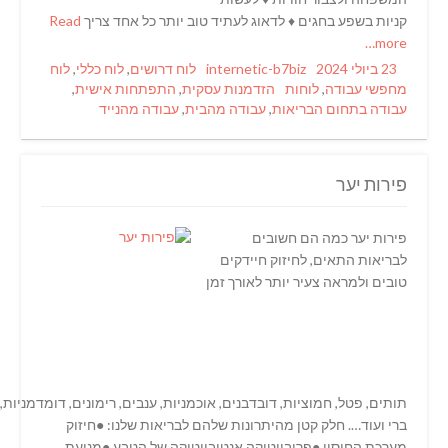
קניות בשפע בחגים ♦️ לדאוג לעתיד טוב יותר כל אחד צריך
Read
more…
Categories
Author
Posted
23 ביולי 2024
internetic-b7biz
לוח דרושים
,
לוח כללי
,
לוח
Tags
on
מחפשי עבודה
,
לוחות
הזדמנות עסקית
,
התפתחות אישית
,
עבודה בתחום הבריאות
,
עבודה מהבית
,
עבודה מהנייד
פירות יער
פירות יער כמה הם חשובים
לבריאות התאים, לחיזוק חיידקים
טובים ולמראה צעיר יותר לאורך זמן
תותים, פטל, חמוציות, דובדבנים, אוכמניות, ענבים, רימונים, דומדמניות, ג
ברי ועוד…. חלק קטן מהיתרונות שלהם לבריאות שלנו: ●חיזוק
מערכת החיסון ●פרוביוטיקה אנטיביוטיקה של הטבע ●מניעת