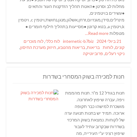
מחלות לב וסרטן ●האטת תהליך הזדקנות העור והתאים
●עשירים בויטמינים,
מינרלים,סידן,מגנזיום,זרחן,אשלגן,מנגן,נחושת,ויטמין c, ויטמין
k,ויטמין a, בטא קרוטן ●מסייעות בתהליך חילוף חומרים ●
מטפלות
Read more…
Categories
Author
Posted
21 ביולי 2024
internetic-b7biz
לוח כללי
,
לוח מוכרים
Tags
on
קונים
,
לוחות
בריאות
,
בריאות מהטבע
,
חיזוק מערכת החיסון
,
ניקוי רעלים
,
פרוביוטיקה
חנות למכירה בשוק המסחרי בשדרות
חנות בגודל 12 מ"ר. חנות מהממת
ויפה, עברה שיפוץ לאחרונה.
מושכרת למישהו כבר תקופה
ארוכה. תמיד יש בחנות תנועה ערה
של לקוחות. נמצאת בשוק המרכזי
בשדרות שבקרוב עתיד לעבור
שיפוץ רציני ע"י העירייה, מה