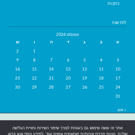
כתבות
לוח שנה
אוגוסט 2026
א
ב
ג
ד
ה
ו
ש
2
1
9
8
7
6
5
4
3
16
15
14
13
12
11
10
23
22
21
20
19
18
17
30
29
28
27
26
25
24
31
« אוג
בניית אתרים
|
בניית אתרים באר שבע
|
בניית אתרים בבאר שבע
|
קידום
אתר זה עושה שימוש גם בעוגיות לצורך שיפור השירות וחוויית הגלישה
אתרים בבאר שבע
|
שלכם, הצגת תכנים איכותיים מותאמים אישית ועוד. למידע נוסף אנא קראו