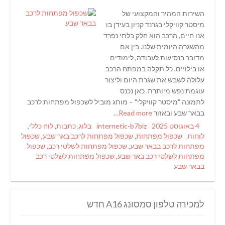
השירות המהיר והמקצועי של
מיסטר קוויקלי בגרנד קניון בעידן בו
אנו חיים, הרכב הוא חלק בלתי נפרד
מהשגרה היומית שלנו. בין אם
מדובר בנסיעות לעבודה, לימודים
או בילויים, כל תקלה במפתח הרכב
עלולה לשבש את שגרת היום וליצור
עוגמת נפש מיותרת. כאן נכנס
לתמונה "מיסטר קוויקלי" – מותג מוביל לשכפול מפתחות לרכב
בבאר שבע ובאזור
Read more…
Categories
Author
Posted
4 באוגוסט 2025
internetic-b7biz
בלוג
,
כתבות
,
לוח כללי
,
Tags
on
לוחות
שכפול מפתחות
,
שכפול מפתחות לרכב באר שבע
,
שכפול
מפתחות לרכב בבאר שבע
,
שכפול מפתחות לשלטי רכב
,
שכפול
מפתחות לשלטי רכב באר שבע
,
שכפול מפתחות לשלטי רכב
בבאר שבע
למכירה טלפון סמסונג A16 חדש