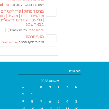
ייצור, הרכבה, הקמה וב
 more [...]
מרכז הפרזול | פרזול לנגרים
ופרטיים | ידיות | צבעים | חומר
| כלי עבודה ידניים וחשמליים
בבאר שבע
Blacksmith
Read more [...]
מנוף הרמה
שירות מנוף הרמה ̵
Read more [...]
לוח שנה
אוגוסט 2026
א
ב
ג
ד
ה
ו
ש
2
1
9
8
7
6
5
4
3
16
15
14
13
12
11
10