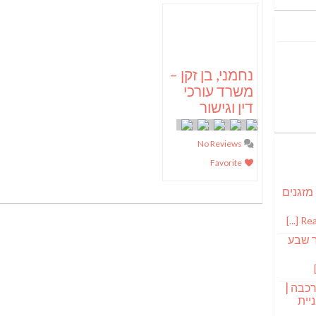
נחמני, בן זקן –
משרד עורכי
דין וגישור
No Reviews
Favorite
 מזגנים
Read
ר שבע
רכבה |
יית