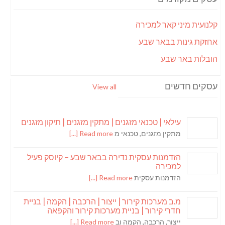
קלנועית מיני קאר למכירה
אחזקת גינות בבאר שבע
הובלות באר שבע
עסקים חדשים
View all
עילאי | טכנאי מזגנים | מתקין מזגנים | תיקון מזגנים
מתקין מזגנים, טכנאי מ
Read more [...]
הזדמנות עסקית נדירה בבאר שבע – קיוסק פעיל
למכירה
הזדמנות עסקית
Read more [...]
מ.ב מערכות קירור | ייצור | הרכבה | הקמה | בניית
חדרי קירור | בניית מערכות קירור והקפאה
ייצור, הרכבה, הקמה וב
Read more [...]