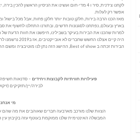
לקחנו צידנית, סיר ו 4 מדי-חום ועשינו את הניסיון הראשון
אפשר רק לעלות.
מאז הכנו הרבה בירות, חלקן טובות יותר חלקן פחות, אבל מכל בישול ו
בארץ ובעולם, נפתחנו לסגנונות חדשים, ובתורנו התחלנו לחשוף את סבי
למרות שהכנו את הבירות בעיקר בשבילינו, חיפשנו את חוות הדעת של ה
היה קיים אצלנו הח
הבירות זכתה ב Best of show, ההישג הזה נתן לנו מוטיבציה ומשם התחלנו להגביר את הקצב.
פעילויות חוויתיות לקבוצות ויחידים
– סדנאות חשיפה, 
לבירה/יין/תזקיקים (זיקו
מי אנחנו
הצוות שלנו מורכב מארבעה חברים שאוהבים את מה שהם עושים
המבשלה האינטימית שלנו ממוקמת בעוטף עזה בקיבוץ עין ה