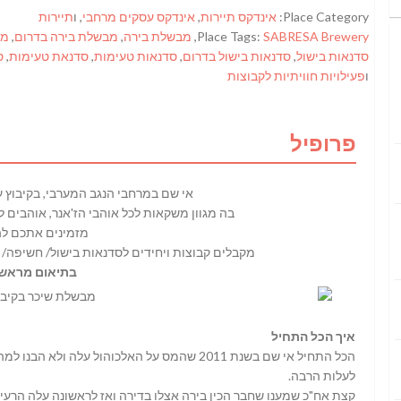
Place Category:
אינדקס תיירות
,
אינדקס עסקים מרחבי
, ו
תיירות
SABRESA Brewery
Place Tags:
,
מבשלת בירה
,
מבשלת בירה בדרום
,
מב
סדנאות בישול
,
סדנאות בישול בדרום
,
סדנאות טעימות
,
סדנאת טעימות
,
ס
ו
פעילויות חוויתיות לקבוצות
פרופיל
אי שם במרחבי הנגב המערבי, בקיבוץ 
בה מגוון משקאות לכל אוהבי הז'אנר,
אוהבים ל
מזמינים אתכם להג
מקבלים קבוצות ויחידים לסדנאות בישול/ חשיפה/
בתיאום מראש 
איך הכל התחיל
הכל התחיל אי שם בשנת 2011 שהמס על האלכוהול על
לעלות הרבה.
קצת אח"כ שמענו שחבר הכין בירה אצלו בדירה ואז לראשונה עלה הרעיון