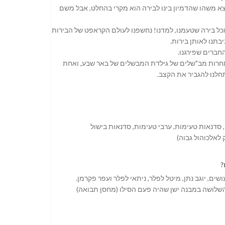
 להכין בירה, יצא משהו שהדמיון בינו לבירה הוא מקרי בהחלט, אבל משם
מכל בירה שטעמנו, למדנו! נחשפנו לעולם הקראפט של הבירות
בתנו לאותן בירות.
חברים שפירגנו.
שש שחברים לא אובייקטיבים, אז ב2019 נרשמנו לתחרות מב"שלים של גילדת המבשלים של באר שבע, ואחת
סדנאות טעימות, ערבי טעימות, סדנאות בישול
ק לאלכוהול גבוה)
?
, יוגב נתן, מיטל לפלר, ניתאי לפלר ועפר פקרמן.
שלושה במבנה ישן שהיה פעם הסילו (מחסן תבואה)