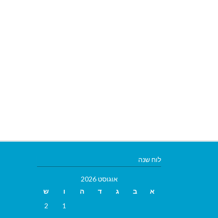
לוח שנה
אוגוסט 2026
א
ב
ג
ד
ה
ו
ש
2
1