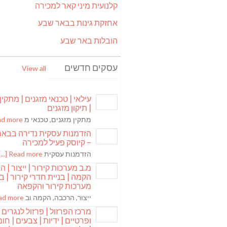
קלנועית מיני קאר למכירה
אחזקת גינות בבאר שבע
הובלות באר שבע
עסקים חדשים
View all
עילאי | טכנאי מזגנים | מתקין
| תיקון מזגנים
מתקין מזגנים, טכנאי מ
 more [...]
הזדמנות עסקית נדירה בבא
– קיוסק פעיל למכירה
הזדמנות עסקית
Read more [...]
מ.ב מערכות קירור | ייצור | ה
הקמה | בניית חדרי קירור | בנ
מערכות קירור והקפאה
ייצור, הרכבה, הקמה וב
 more [...]
מרכז הפרזול | פרזול לנגרים
ופרטיים | ידיות | צבעים | חומר