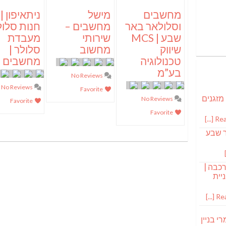
מחשבים
מישל
ניתאיפון |
וסלולאר באר
מחשבים –
חנות סלול
שבע | MCS
שירותי
מעבדת
שיווק
מחשוב
סלולר |
טכנולוגיה
מחשבים
בע”מ
No Reviews
No Reviews
Favorite
 מזגנים
No Reviews
Favorite
Favorite
Read
ר שבע
רכבה |
יית
Read
י בניין