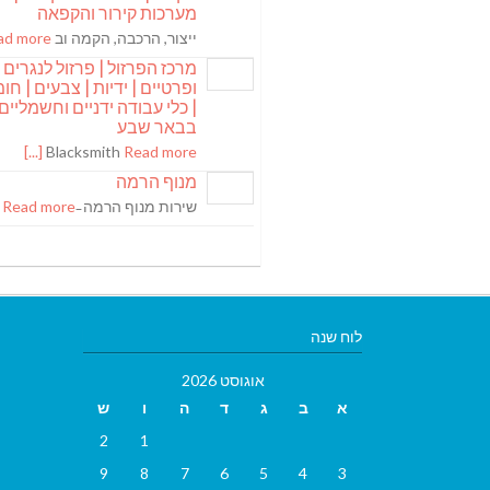
מערכות קירור והקפאה
ייצור, הרכבה, הקמה וב
 more [...]
מרכז הפרזול | פרזול לנגרים
ופרטיים | ידיות | צבעים | חומר
| כלי עבודה ידניים וחשמליים
בבאר שבע
Blacksmith
Read more [...]
מנוף הרמה
שירות מנוף הרמה ̵
Read more [...]
לוח שנה
אוגוסט 2026
א
ב
ג
ד
ה
ו
ש
2
1
9
8
7
6
5
4
3