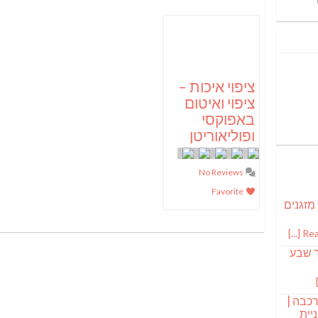
ציפוי איכות –
ציפוי ואיטום
באפוקסי
ופוליאוריטן
No Reviews
Favorite
 מזגנים
Read
ר שבע
רכבה |
יית