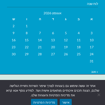
לוח שנה
אוגוסט 2026
א
ב
ג
ד
ה
ו
ש
2
1
9
8
7
6
5
4
3
16
15
14
13
12
11
10
23
22
21
20
19
18
17
30
29
28
27
26
25
24
31
« אוג
בניית אתרים
|
בניית אתרים באר שבע
|
בניית אתרים בבאר שבע
|
קידום
אתר זה עושה שימוש גם בעוגיות לצורך שיפור השירות וחוויית הגלישה
אתרים בבאר שבע
|
שלכם, הצגת תכנים איכותיים מותאמים אישית ועוד. למידע נוסף אנא קראו
את מדיניות הפרטיות והעוגיות שלנו.
אישור
מדיניות הפרטיות