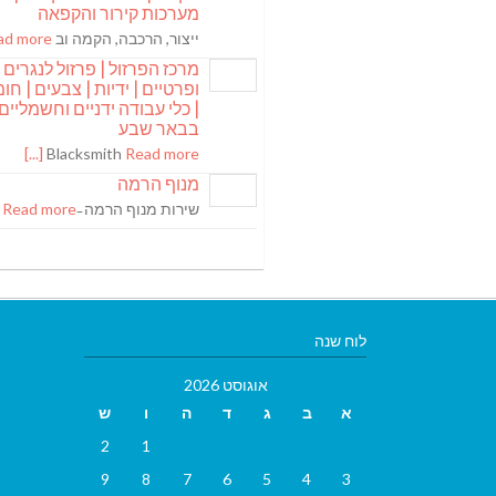
מערכות קירור והקפאה
ייצור, הרכבה, הקמה וב
 more [...]
מרכז הפרזול | פרזול לנגרים
ופרטיים | ידיות | צבעים | חומר
| כלי עבודה ידניים וחשמליים
בבאר שבע
Blacksmith
Read more [...]
מנוף הרמה
שירות מנוף הרמה ̵
Read more [...]
לוח שנה
אוגוסט 2026
א
ב
ג
ד
ה
ו
ש
2
1
9
8
7
6
5
4
3