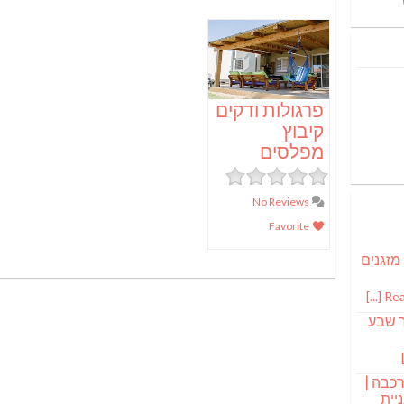
פרגולות ודקים
קיבוץ
מפלסים
No Reviews
Favorite
 מזגנים
Read
ר שבע
רכבה |
יית