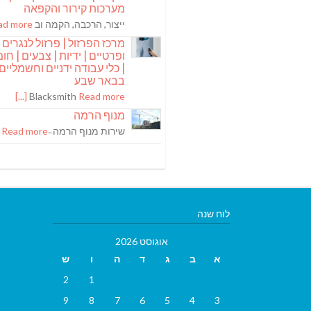
מערכות קירור והקפאה
ייצור, הרכבה, הקמה וב
 more [...]
מרכז הפרזול | פרזול לנגרים
ופרטיים | ידיות | צבעים | חומר
| כלי עבודה ידניים וחשמליים
בבאר שבע
Blacksmith
Read more [...]
מנוף הרמה
שירות מנוף הרמה ̵
Read more [...]
לוח שנה
אוגוסט 2026
א
ב
ג
ד
ה
ו
ש
2
1
9
8
7
6
5
4
3