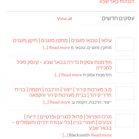
הובלות באר שבע
עסקים חדשים
View all
עילאי | טכנאי מזגנים | מתקין מזגנים | תיקון מזגנים
מתקין מזגנים, טכנאי מ
Read more [...]
הזדמנות עסקית נדירה בבאר שבע – קיוסק פעיל
למכירה
הזדמנות עסקית
Read more [...]
מ.ב מערכות קירור | ייצור | הרכבה | הקמה | בניית
חדרי קירור | בניית מערכות קירור והקפאה
ייצור, הרכבה, הקמה וב
Read more [...]
מרכז הפרזול | פרזול לנגרים ופרטיים | ידיות |
צבעים | חומרי בניין | כלי עבודה ידניים וחשמליים –
בבאר שבע
Blacksmith
Read more [...]