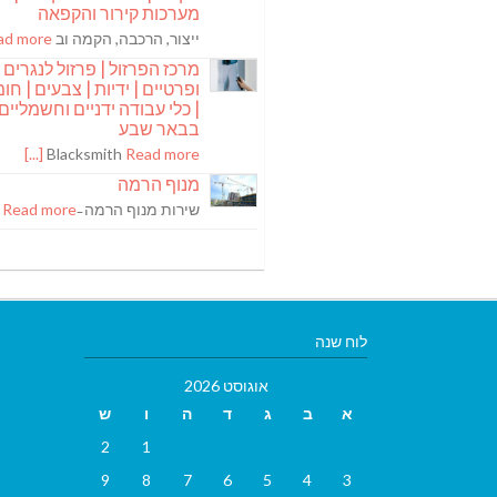
מערכות קירור והקפאה
ייצור, הרכבה, הקמה וב
 more [...]
מרכז הפרזול | פרזול לנגרים
ופרטיים | ידיות | צבעים | חומר
| כלי עבודה ידניים וחשמליים
בבאר שבע
Blacksmith
Read more [...]
מנוף הרמה
שירות מנוף הרמה ̵
Read more [...]
לוח שנה
אוגוסט 2026
א
ב
ג
ד
ה
ו
ש
2
1
9
8
7
6
5
4
3