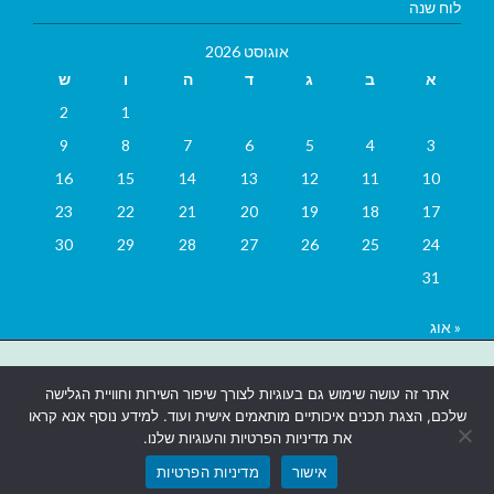
לוח שנה
אוגוסט 2026
א
ב
ג
ד
ה
ו
ש
2
1
9
8
7
6
5
4
3
16
15
14
13
12
11
10
23
22
21
20
19
18
17
30
29
28
27
26
25
24
31
« אוג
בניית אתרים
|
בניית אתרים באר שבע
|
בניית אתרים בבאר שבע
|
קידום
אתר זה עושה שימוש גם בעוגיות לצורך שיפור השירות וחוויית הגלישה
אתרים בבאר שבע
|
שלכם, הצגת תכנים איכותיים מותאמים אישית ועוד. למידע נוסף אנא קראו
את מדיניות הפרטיות והעוגיות שלנו.
אישור
מדיניות הפרטיות