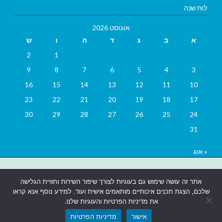
לוח שנה
אוגוסט 2026
א
ב
ג
ד
ה
ו
ש
2
1
9
8
7
6
5
4
3
16
15
14
13
12
11
10
23
22
21
20
19
18
17
30
29
28
27
26
25
24
31
« אוג
בניית אתרים
|
בניית אתרים באר שבע
|
בניית אתרים בבאר שבע
|
קידום
אתר זה עושה שימוש גם בעוגיות לצורך שיפור השירות וחוויית הגלישה
אתרים בבאר שבע
|
שלכם, הצגת תכנים איכותיים מותאמים אישית ועוד. למידע נוסף אנא קראו
את מדיניות הפרטיות והעוגיות שלנו.
אישור
מדיניות הפרטיות