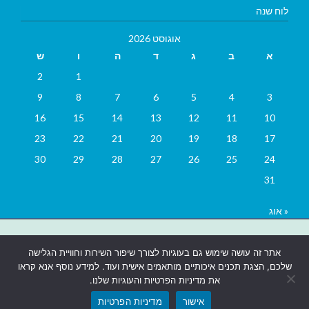
לוח שנה
אוגוסט 2026
א
ב
ג
ד
ה
ו
ש
2
1
9
8
7
6
5
4
3
16
15
14
13
12
11
10
23
22
21
20
19
18
17
30
29
28
27
26
25
24
31
« אוג
בניית אתרים
|
בניית אתרים באר שבע
|
בניית אתרים בבאר שבע
|
קידום
אתר זה עושה שימוש גם בעוגיות לצורך שיפור השירות וחוויית הגלישה
אתרים בבאר שבע
|
שלכם, הצגת תכנים איכותיים מותאמים אישית ועוד. למידע נוסף אנא קראו
את מדיניות הפרטיות והעוגיות שלנו.
אישור
מדיניות הפרטיות