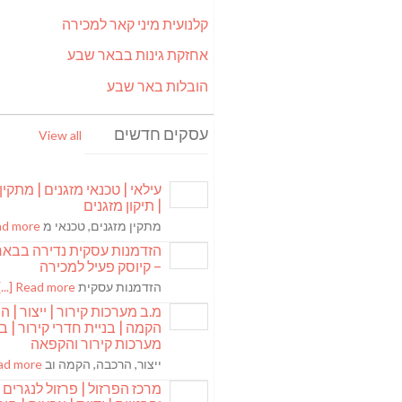
קלנועית מיני קאר למכירה
אחזקת גינות בבאר שבע
הובלות באר שבע
עסקים חדשים
View all
עילאי | טכנאי מזגנים | מתקין
| תיקון מזגנים
מתקין מזגנים, טכנאי מ
 more [...]
הזדמנות עסקית נדירה בבא
– קיוסק פעיל למכירה
הזדמנות עסקית
Read more [...]
מ.ב מערכות קירור | ייצור | ה
הקמה | בניית חדרי קירור | בנ
מערכות קירור והקפאה
ייצור, הרכבה, הקמה וב
 more [...]
מרכז הפרזול | פרזול לנגרים