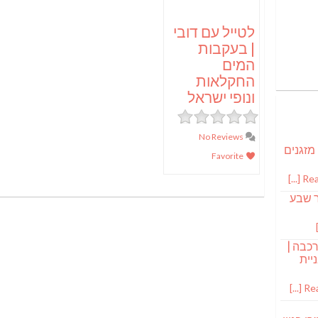
לטייל עם דובי
| בעקבות
המים
החקלאות
ונופי ישראל
No Reviews
 מזגנים
Favorite
Read
ר שבע
רכבה |
יית
Read