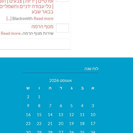
ופרטיים | ידיות | צבעים | חומר
| כלי עבודה ידניים וחשמליים
בבאר שבע
Blacksmith
Read more [...]
מנוף הרמה
שירות מנוף הרמה ̵
Read more [...]
לוח שנה
אוגוסט 2026
א
ב
ג
ד
ה
ו
ש
2
1
9
8
7
6
5
4
3
16
15
14
13
12
11
10
23
22
21
20
19
18
17
30
29
28
27
26
25
24