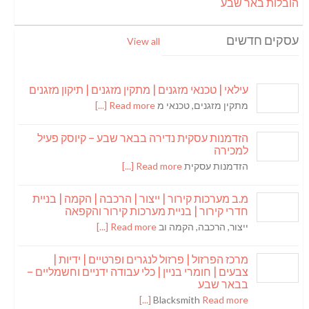
הובלות באר שבע
עסקים חדשים
View all
עילאי | טכנאי מזגנים | מתקין מזגנים | תיקון מזגנים
מתקין מזגנים, טכנאי מ
Read more [...]
הזדמנות עסקית נדירה בבאר שבע – קיוסק פעיל
למכירה
הזדמנות עסקית
Read more [...]
מ.ב מערכות קירור | ייצור | הרכבה | הקמה | בניית
חדרי קירור | בניית מערכות קירור והקפאה
ייצור, הרכבה, הקמה וב
Read more [...]
מרכז הפרזול | פרזול לנגרים ופרטיים | ידיות |
צבעים | חומרי בניין | כלי עבודה ידניים וחשמליים –
בבאר שבע
Blacksmith
Read more [...]