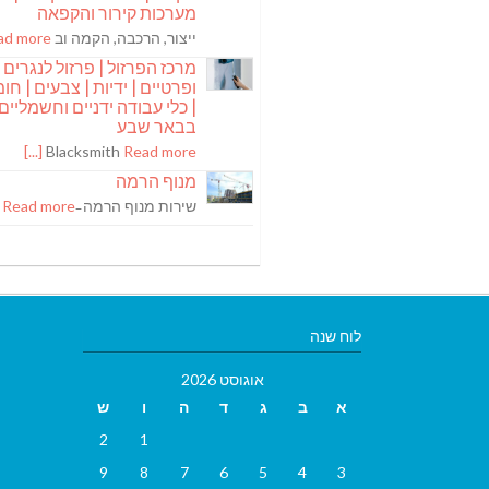
מערכות קירור והקפאה
ייצור, הרכבה, הקמה וב
 more [...]
מרכז הפרזול | פרזול לנגרים
ופרטיים | ידיות | צבעים | חומר
| כלי עבודה ידניים וחשמליים
בבאר שבע
Blacksmith
Read more [...]
מנוף הרמה
שירות מנוף הרמה ̵
Read more [...]
לוח שנה
אוגוסט 2026
א
ב
ג
ד
ה
ו
ש
2
1
9
8
7
6
5
4
3