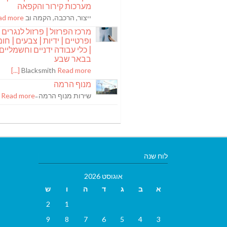
מערכות קירור והקפאה
ייצור, הרכבה, הקמה וב
 more [...]
מרכז הפרזול | פרזול לנגרים
ופרטיים | ידיות | צבעים | חומר
| כלי עבודה ידניים וחשמליים
בבאר שבע
Blacksmith
Read more [...]
מנוף הרמה
שירות מנוף הרמה ̵
Read more [...]
לוח שנה
אוגוסט 2026
א
ב
ג
ד
ה
ו
ש
2
1
9
8
7
6
5
4
3