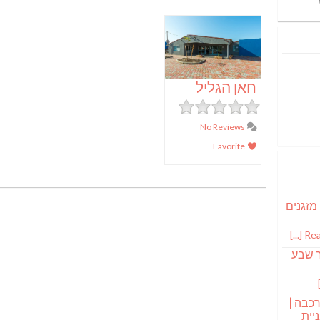
חאן הגליל
No Reviews
Favorite
 מזגנים
Read
ר שבע
רכבה |
יית