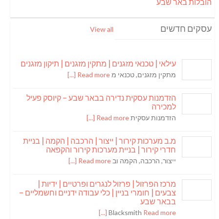
הובלות באר שבע
עסקים חדשים
View all
עילאי | טכנאי מזגנים | מתקין מזגנים | תיקון מזגנים
מתקין מזגנים, טכנאי מ
Read more [...]
הזדמנות עסקית נדירה בבאר שבע – קיוסק פעיל
למכירה
הזדמנות עסקית
Read more [...]
מ.ב מערכות קירור | ייצור | הרכבה | הקמה | בניית
חדרי קירור | בניית מערכות קירור והקפאה
ייצור, הרכבה, הקמה וב
Read more [...]
מרכז הפרזול | פרזול לנגרים ופרטיים | ידיות |
צבעים | חומרי בניין | כלי עבודה ידניים וחשמליים –
בבאר שבע
Blacksmith
Read more [...]