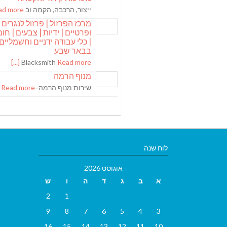
ייצור, הרכבה, הקמה וב
 more [...]
מרכז הפרזול | פרזול לנגרים
ופרטיים | ידיות | צבעים | חומר
| כלי עבודה ידניים וחשמליים
בבאר שבע
Blacksmith
Read more [...]
מנוף הרמה
שירות מנוף הרמה ̵
Read more [...]
לוח שנה
אוגוסט 2026
א
ב
ג
ד
ה
ו
ש
2
1
9
8
7
6
5
4
3
16
15
14
13
12
11
10