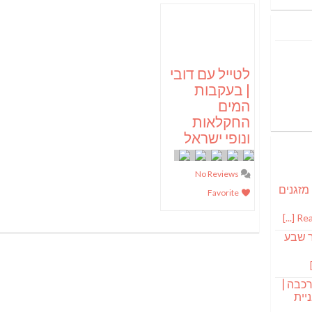
לטייל עם דובי
| בעקבות
המים
החקלאות
ונופי ישראל
No Reviews
 מזגנים
Favorite
Read
ר שבע
רכבה |
יית