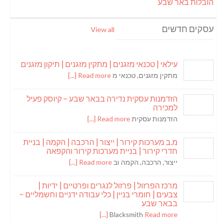
הובלות באר שבע
עסקים חדשים
View all
עילאי | טכנאי מזגנים | מתקין מזגנים | תיקון מזגנים
מתקין מזגנים, טכנאי מ
Read more [...]
הזדמנות עסקית נדירה בבאר שבע – קיוסק פעיל
למכירה
הזדמנות עסקית
Read more [...]
מ.ב מערכות קירור | ייצור | הרכבה | הקמה | בניית
חדרי קירור | בניית מערכות קירור והקפאה
ייצור, הרכבה, הקמה וב
Read more [...]
מרכז הפרזול | פרזול לנגרים ופרטיים | ידיות |
צבעים | חומרי בניין | כלי עבודה ידניים וחשמליים –
בבאר שבע
Blacksmith
Read more [...]