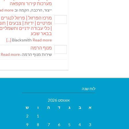
מערכות קירור והקפאה
ייצור, הרכבה, הקמה וב
 more [...]
מרכז הפרזול | פרזול לנגרים
ופרטיים | ידיות | צבעים | חומר
| כלי עבודה ידניים וחשמליים
בבאר שבע
Blacksmith
Read more [...]
מנוף הרמה
שירות מנוף הרמה ̵
Read more [...]
לוח שנה
אוגוסט 2026
א
ב
ג
ד
ה
ו
ש
2
1
9
8
7
6
5
4
3