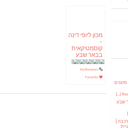
מכון ליופי דינה
–
קוסמטיקאית
בבאר שבע
No Reviews
Favorite
 מזגנים
Read
ר שבע
רכבה |
יית