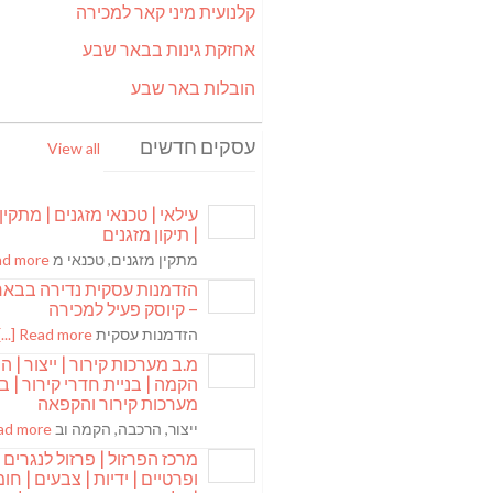
קלנועית מיני קאר למכירה
אחזקת גינות בבאר שבע
הובלות באר שבע
עסקים חדשים
View all
עילאי | טכנאי מזגנים | מתקין
| תיקון מזגנים
מתקין מזגנים, טכנאי מ
 more [...]
הזדמנות עסקית נדירה בבא
– קיוסק פעיל למכירה
הזדמנות עסקית
Read more [...]
מ.ב מערכות קירור | ייצור | ה
הקמה | בניית חדרי קירור | בנ
מערכות קירור והקפאה
ייצור, הרכבה, הקמה וב
 more [...]
מרכז הפרזול | פרזול לנגרים
ופרטיים | ידיות | צבעים | חומר