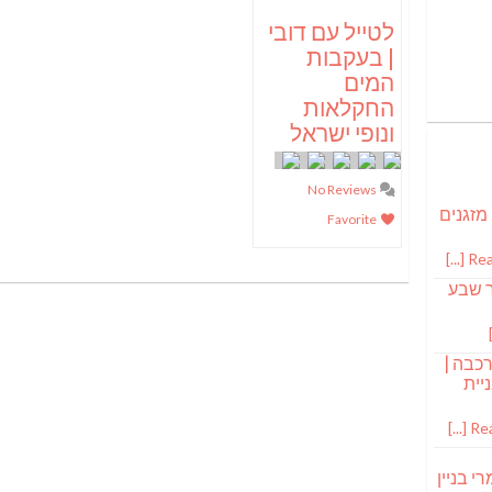
לטייל עם דובי
| בעקבות
המים
החקלאות
ונופי ישראל
No Reviews
 מזגנים
Favorite
Read
ר שבע
רכבה |
יית
Read
י בניין